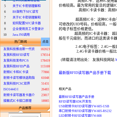
4
在web页面实现智能
高频IC卡：这种IC使用最为普及
价格较高。最为常用的复旦的逻辑IC
5
关于IC卡密钥理解和
高频IC卡读卡器：高频IC卡读
6
BS架构下NFC读写
7
关于IC卡密钥理解和
超高频IC卡：这种IC卡由于读写
8
如何配置NFC读卡器
可修改的UID号码，价格较高，一般
的电子标签价格更低。
9
企业使用员工卡登录计
超高频的IC卡读卡器： 超高频
10
Java JNI调用
般在千元级别，而进口的这类读卡
热门新闻
点击
2.4G电子标签：2.4G一般
友我科技推出新一代农
182023
2,4G卡读卡器价格一般比超
友我科技RFID读写
178514
(转载请注明出处： 友我科技网站
h
友我科技发布PC/S
178419
友我科技RFID产品
115169
射频IC卡和IC卡读
77866
最新版RFID读写器产品手册下载
射频卡读写模块选购指
61048
友我科技PCSC双界
51431
相关产品
ISO14443 I
26483
射频卡读写器发卡器介
23817
最新RFID读写器产品手册
接触式IC卡接口原理
18985
RFID读写器SDK开发包
USB射频卡RFID读写器YW-605-USB
产品推荐
串口射频卡RFID读写器YW-605-RS232
LED射频卡RFID读写器YW-608