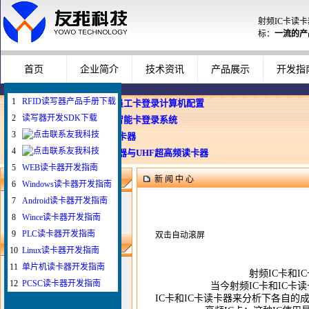
射频IC卡读
标：
一流的产
首页
企业简介
技术资讯
产品展示
开发指
1
RFID读写器产品手册下载
企业使用员工卡登录计算机配置
2
读写器开发SDK下载
Windows智能卡登录系统
3
WEB与发卡器
4
WEB浏览器与UHF超高频读卡器
5
WEB读卡器开发指南
新 闻 中 心
新闻搜索
6
Windows读卡器开发指南
7
Android读卡器开发指南
8
Wince读卡器开发指南
9
PLC读卡器开发指南
双击自动滚屏
最新新闻
10
Linux读卡器开发指南
1
如何给IC卡写自定义
11
单片机读卡器开发指南
射频IC卡和IC卡读
2
如何配置刷卡登录电脑
12
PCSC读卡器开发指南
当今射频IC卡和IC卡读卡器的
3
插卡登录拔卡锁屏
IC卡和IC卡读卡器来分析下各自的