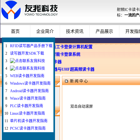
射频IC卡读
标：
一流的产
首页
企业简介
技术资讯
产品展示
开发指
1
RFID读写器产品手册下载
企业使用员工卡登录计算机配置
2
读写器开发SDK下载
Windows智能卡登录系统
3
WEB与发卡器
4
WEB浏览器与UHF超高频读卡器
5
WEB读卡器开发指南
新 闻 中 心
新闻搜索
6
Windows读卡器开发指南
7
Android读卡器开发指南
8
Wince读卡器开发指南
9
PLC读卡器开发指南
双击自动滚屏
最新新闻
10
Linux读卡器开发指南
1
如何给IC卡写自定义
11
单片机读卡器开发指南
2
如何配置刷卡登录电脑
12
PCSC读卡器开发指南
3
插卡登录拔卡锁屏