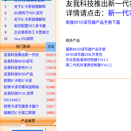
4
在web页面实现智能
友我科技推出新一代
5
关于IC卡密钥理解和
详情请点击：
新一代
6
BS架构下NFC读写
7
关于IC卡密钥理解和
新版RFID读写器产品手册下载
8
如何配置NFC读卡器
9
企业使用员工卡登录计
10
Java JNI调用
相关产品
热门新闻
点击
最新RFID读写器产品手册
RFID读写器SDK开发包
友我科技推出新一代农
182023
农业智能灌溉控制器YW-C1
友我科技RFID读写
178513
第二代机井灌溉控制器YW-C2
友我科技发布PC/S
178418
友我科技RFID产品
115169
射频IC卡和IC卡读
77865
射频卡读写模块选购指
61048
友我科技PCSC双界
51430
ISO14443 I
26483
射频卡读写器发卡器介
23817
接触式IC卡接口原理
18985
产品推荐