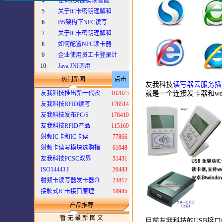
4
在web页面实现智能
5
关于IC卡密钥理解和
6
BS架构下NFC读写
7
关于IC卡密钥理解和
8
如何配置NFC读卡器
9
企业使用员工卡登录计
10
Java JNI调用
热门新闻
点击
友我科技
读写器云服务插
就是一个连接发卡器和we
友我科技推出新一代农
182023
友我科技RFID读写
178514
友我科技发布PC/S
178419
友我科技RFID产品
115169
射频IC卡和IC卡读
77866
射频卡读写模块选购指
61048
友我科技PCSC双界
51431
ISO14443 I
26483
射频卡读写器发卡器介
23817
接触式IC卡接口原理
18985
产品推荐
暂 无 最 新 图 文
目前友我科技的USB接口