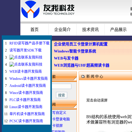
首页
企业简介
技术资讯
产品展示
1
RFID读写器产品手册下载
企业使用员工卡登录计算机配置
2
读写器开发SDK下载
Windows智能卡登录系统
3
WEB与发卡器
4
WEB浏览器与UHF超高频读卡器
5
WEB读卡器开发指南
新 闻 中 心
新闻搜索
6
Windows读卡器开发指南
7
Android读卡器开发指南
8
Wince读卡器开发指南
9
PLC读卡器开发指南
双击自动滚屏
最新新闻
10
Linux读卡器开发指南
1
如何给IC卡写自定义
11
单片机读卡器开发指南
BS结构的系统使用web浏览
2
如何配置刷卡登录电脑
12
PCSC读卡器开发指南
术做兼容所有浏览器的we
3
插卡登录拔卡锁屏