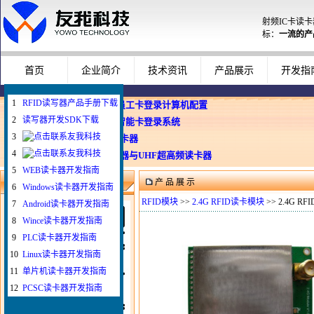
射频IC卡读
标：
一流的产
首页
企业简介
技术资讯
产品展示
开发指
1
RFID读写器产品手册下载
企业使用员工卡登录计算机配置
2
读写器开发SDK下载
Windows智能卡登录系统
3
WEB与发卡器
4
WEB浏览器与UHF超高频读卡器
5
WEB读卡器开发指南
产 品 展 示
微信扫一扫联系我
6
Windows读卡器开发指南
RFID模块
>>
2.4G RFID读卡模块
>> 2.4G R
7
Android读卡器开发指南
8
Wince读卡器开发指南
9
PLC读卡器开发指南
10
Linux读卡器开发指南
11
单片机读卡器开发指南
12
PCSC读卡器开发指南