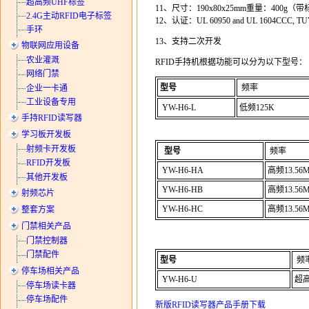
超高频UHF标签
11、尺寸：190x80x25mm重量：400g（
2.4G主动RFID电子标签
12、认证：UL 60950 and UL 1604CCC, TUV
手环
13、支持二次开发
物联网应用设备
农业灌溉
RFID手持机根据功能可以分为以下型号：
网络门禁
型号
频率
企业一卡通
工业设备专用
YW-H6-L
低频125K
手持RFID读写器
学习板开发板
射频卡开发板
型号
频率
RFID开发板
YW-H6-HA
高频13.56
其他开发板
YW-H6-HB
高频13.56
射频芯片
YW-H6-HC
高频13.56
整套方案
门禁相关产品
门禁控制器
门禁配件
型号
频
停车场相关产品
YW-H6-U
超高
停车场读卡器
停车场配件
新版RFID读写器产品手册下载