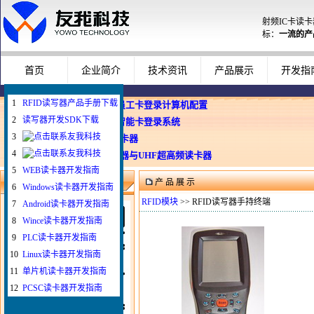
射频IC卡读
标：
一流的产
首页
企业简介
技术资讯
产品展示
开发指
1
RFID读写器产品手册下载
企业使用员工卡登录计算机配置
2
读写器开发SDK下载
Windows智能卡登录系统
3
WEB与发卡器
4
WEB浏览器与UHF超高频读卡器
5
WEB读卡器开发指南
产 品 展 示
微信扫一扫联系我
6
Windows读卡器开发指南
RFID模块
>> RFID读写器手持终端
7
Android读卡器开发指南
8
Wince读卡器开发指南
9
PLC读卡器开发指南
10
Linux读卡器开发指南
11
单片机读卡器开发指南
12
PCSC读卡器开发指南