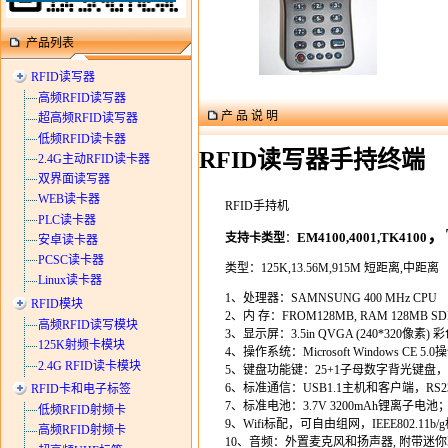
产品列表
RFID读写器
高频RFID读写器
产 品 说 明
超高频RFID读写器
低频RFID读卡器
RFID读写器手持终端
2.4G主动RFID读卡器
双界面读写器
WEB读卡器
RFID手持机
PLC读卡器
，
EM4100,4001,TK4100
支持卡类型
：
安卓读卡器
PCSC读卡器
类型：125K,13.56M,915M 短距离,中距离
Linux读卡器
1、处理器：SAMNSUNG 400 MHz CPU
RFID模块
2、内 存：FROM128MB, RAM 128MB
高频RFID读写模块
3、显示屏：3.5in QVGA (240*320像素
125K射频卡模块
4、操作系统：Microsoft Windows CE 
2.4G RFID读卡模块
5、键盘功能键：25+1子母数字背光键盘
6、标准通信：USB1.1主机和客户端，RS2
RFID卡和电子标签
7、标准电池：3.7V 3200mAh锂离子电
低频RFID射频卡
9、Wifi标配，可自由组网，IEEE802.11b/g标
高频RFID射频卡
10、音频：外置麦克风和扬声器, 附带迷你耳