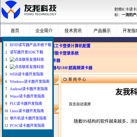
射频IC卡读
标：
一流的产
首页
企业简介
技术资讯
产品展示
开发指
1
RFID读写器产品手册下载
企业使用员工卡登录计算机配置
2
读写器开发SDK下载
Windows智能卡登录系统
3
WEB与发卡器
4
WEB浏览器与UHF超高频读卡器
5
WEB读卡器开发指南
新 闻 中 心
新闻搜索
6
Windows读卡器开发指南
7
Android读卡器开发指南
友我科
8
Wince读卡器开发指南
9
PLC读卡器开发指南
双击自动滚屏
最新新闻
10
Linux读卡器开发指南
1
如何给IC卡写自定义
11
单片机读卡器开发指南
随着BS结构的软件越来越多，浏览器
2
如何配置刷卡登录电脑
12
PCSC读卡器开发指南
3
插卡登录拔卡锁屏