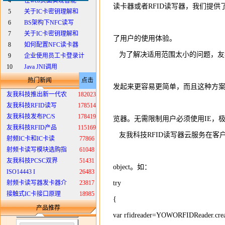
4
在web页面实现智能
读卡器或者RFID读写器，我们提供
5
关于IC卡密钥理解和
6
BS架构下NFC读写
7
关于IC卡密钥理解和
了用户的使用体验。
8
如何配置NFC读卡器
为了解决适用范围太小的问题，友我
9
企业使用员工卡登录计
10
Java JNI调用
热门新闻
点击
发起来更容易更简单，而且这种方案兼容大多
友我科技推出新一代农
182023
友我科技RFID读写
178514
友我科技发布PC/S
178419
览器。无需限制用户必须使用IE，
友我科技RFID产品
115169
友我科技RFID读写器云服务在客
射频IC卡和IC卡读
77866
射频卡读写模块选购指
61048
友我科技PCSC双界
51431
object。如：
ISO14443 I
26483
射频卡读写器发卡器介
23817
try
接触式IC卡接口原理
18985
{
产品推荐
var rfidreader=YOWORFIDReader.crea