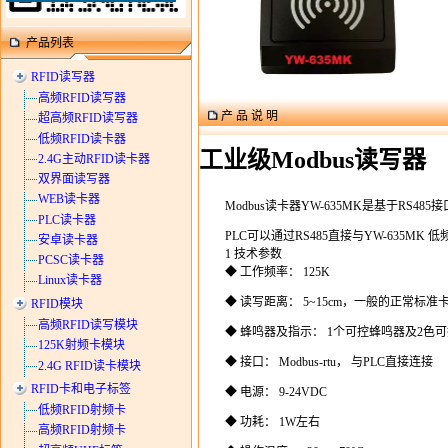
产品列表
RFID读写器
高频RFID读写器
产 品 说 明
超高频RFID读写器
低频RFID读卡器
工业级Modbus读写器
2.4G主动RFID读卡器
双界面读写器
WEB读卡器
Modbus读卡器YW-635MK是基于RS
PLC读卡器
PLC可以通过RS485直接与YW-635M
安卓读卡器
1 技术参数
PCSC读卡器
◆ 工作频率： 125K
Linux读卡器
◆ 读写距离： 5~15cm，一般的正常标准
RFID模块
高频RFID读写模块
◆ 蜂鸣器及指示： 1个可控蜂鸣器及2色可
125K射频卡模块
◆ 接口： Modbus-rtu， 与PLC直接连接
2.4G RFID读卡模块
RFID卡和电子标签
◆ 电源： 9-24VDC
低频RFID射频卡
◆ 功耗： 1W左右
高频RFID射频卡