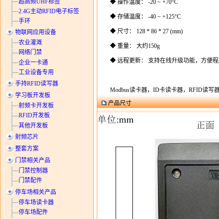
超高频UHF标签
◆ 操作温度： -20 ~ +70°C
2.4G主动RFID电子标签
◆ 存储温度： -40 ~ +125°C
手环
◆ 尺寸： 128 * 86 * 27 (mm)
物联网应用设备
农业灌溉
◆ 重量： 大约150g
网络门禁
◆ 远程更新： 支持在线升级功能，方便
企业一卡通
工业设备专用
手持RFID读写器
Modbus读卡器，ID卡读卡器，RFID读
学习板开发板
产品尺寸
射频卡开发板
RFID开发板
其他开发板
射频芯片
整套方案
门禁相关产品
门禁控制器
门禁配件
停车场相关产品
停车场读卡器
停车场配件