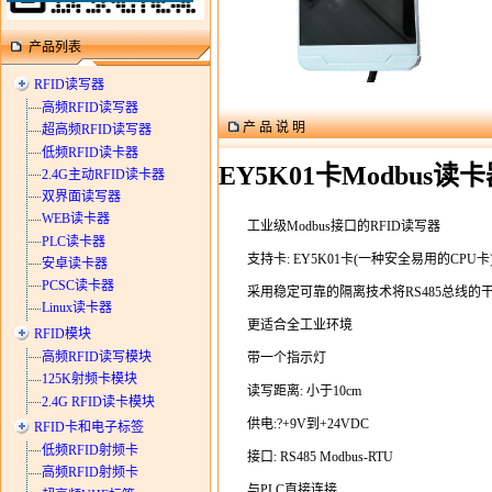
产品列表
RFID读写器
高频RFID读写器
产 品 说 明
超高频RFID读写器
低频RFID读卡器
EY5K01卡Modbus读
2.4G主动RFID读卡器
双界面读写器
WEB读卡器
工业级Modbus接口的RFID读写器
PLC读卡器
支持卡: EY5K01卡(一种安全易用的CPU卡
安卓读卡器
PCSC读卡器
采用稳定可靠的隔离技术将RS485总线
Linux读卡器
更适合全工业环境
RFID模块
高频RFID读写模块
带一个指示灯
125K射频卡模块
读写距离: 小于10cm
2.4G RFID读卡模块
供电:?+9V到+24VDC
RFID卡和电子标签
低频RFID射频卡
接口: RS485 Modbus-RTU
高频RFID射频卡
与PLC直接连接