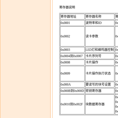
寄存器说明
寄存器地址
寄存器名称
0x0001
波特率和ID
0
0x0002
读卡参数
0
0x0003
LED灯和蜂鸣器控制
0
0x0004到0x0007
卡片序列号
0
0x0008
卡片操作
0
0x0009
卡片操作执行状态
0
0x000A
要读写的块号设置
0
0x000B到0x000D
密钥寄存器
0
0
0
0x0010到0x002F
块数据寄存器
0
0