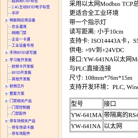
超高频UHF标签
采用以太网Modbus TC
2.4G主动RFID电子标签
更适合全工业环境
手环
物联网应用设备
带一个指示灯
农业灌溉
读写距离: 小于10cm
网络门禁
企业一卡通
支持卡: ISO14443A卡，S
工业设备专用
供电: +9V到+24VDC
手持RFID读写器
接口:YW-641NA以太网Modb
学习板开发板
射频卡开发板
与PLC直接连接
RFID开发板
尺寸: 108mm*76m*15m
其他开发板
支持开发环境：PLC, Wi
射频芯片
整套方案
门禁相关产品
型号
接口
门禁控制器
YW-641MA
带隔离的RS4
门禁配件
停车场相关产品
YW-641NA
以太网
停车场读卡器
停车场配件