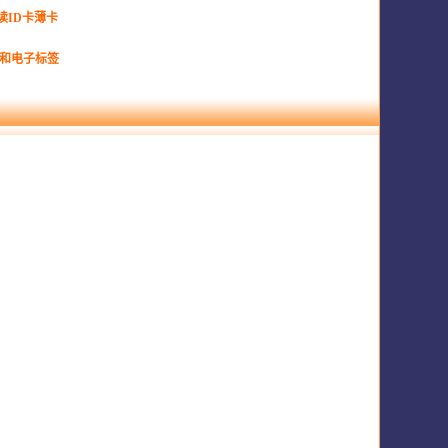
只读ID卡薄卡
卡和电子标签