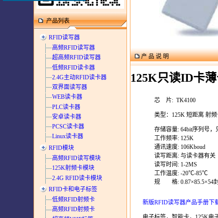
产品列表
RFID读写器
高频RFID读写器
产 品 说 明
超高频RFID读写器
低频RFID读卡器
125K只读ID卡
2.4G主动RFID读卡器
双界面读写器
WEB读卡器
芯 片: TK4100
PLC读卡器
类型：125K 短距离 射
安卓读卡器
PCSC读卡器
存储容量: 64bit序列号
Linux读卡器
工作频率: 125K
通讯速度: 106Kboud
RFID模块
读写距离: 与读卡器有关
高频RFID读写模块
读写时间: 1-2MS
125K射频卡模块
工作温度: -20℃-85℃
2.4G RFID读卡模块
规 格: 0.87×85.5×5
RFID卡和电子标签
低频RFID射频卡
新版RFID读写器产品手册下
高频RFID射频卡
电子标签，智能卡，125K