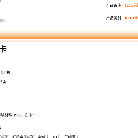
产品备注：
125K
产品类别：
RFID
薄卡
频卡卡片
，只读
4封装材料: PVC、白卡"
载
电子标签，纸质电子标签，射频卡，ID卡，低频薄卡