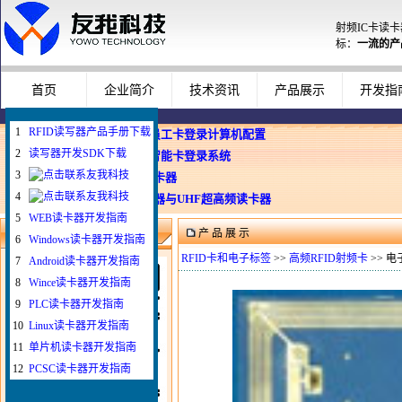
射频IC卡读
标：
一流的产
首页
企业简介
技术资讯
产品展示
开发指
1
RFID读写器产品手册下载
企业使用员工卡登录计算机配置
2
读写器开发SDK下载
Windows智能卡登录系统
3
WEB与发卡器
4
WEB浏览器与UHF超高频读卡器
5
WEB读卡器开发指南
产 品 展 示
微信扫一扫联系我
6
Windows读卡器开发指南
RFID卡和电子标签
>>
高频RFID射频卡
>> 电子
7
Android读卡器开发指南
8
Wince读卡器开发指南
9
PLC读卡器开发指南
10
Linux读卡器开发指南
11
单片机读卡器开发指南
12
PCSC读卡器开发指南