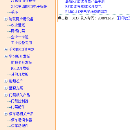
超高频UHF标签
最新RFID读写器产品手册
2.4G主动RFID电子标签
RFID读写器SDK开发包
RI-I02-112B电子标签的资料
手环
点击数：6033 录入时间：2008/12/19 【
打印此
物联网应用设备
农业灌溉
网络门禁
企业一卡通
工业设备专用
手持RFID读写器
学习板开发板
射频卡开发板
RFID开发板
其他开发板
射频芯片
整套方案
门禁相关产品
门禁控制器
门禁配件
停车场相关产品
停车场读卡器
停车场配件