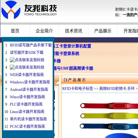
射频IC卡读
标：
一流的产
首页
企业简介
技术资讯
产品展示
开发指
1
RFID读写器产品手册下载
企业使用员工卡登录计算机配置
2
读写器开发SDK下载
Windows智能卡登录系统
3
WEB与发卡器
4
WEB浏览器与UHF超高频读卡器
5
WEB读卡器开发指南
产 品 展 示
微信扫一扫联系我
6
Windows读卡器开发指南
RFID卡和电子标签
>>
高频RFID射频卡,手环
>
7
Android读卡器开发指南
8
Wince读卡器开发指南
9
PLC读卡器开发指南
10
Linux读卡器开发指南
11
单片机读卡器开发指南
12
PCSC读卡器开发指南