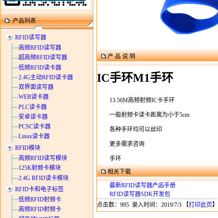
产品列表
RFID读写器
高频RFID读写器
产 品 说 明
超高频RFID读写器
低频RFID读卡器
IC手环M1手环
2.4G主动RFID读卡器
双界面读写器
WEB读卡器
13.56M高频射频IC卡手环
PLC读卡器
一般射频卡读卡距离为小于5cm
安卓读卡器
PCSC读卡器
各种手环均可以丝印
Linux读卡器
更多需求咨询
RFID模块
高频RFID读写模块
手环
125K射频卡模块
相关下载
2.4G RFID读卡模块
最新RFID读写器产品手册
RFID卡和电子标签
RFID读写器SDK开发包
低频RFID射频卡
点击数：995 录入时间：2019/7/3 【
打印此页
】
高频RFID射频卡