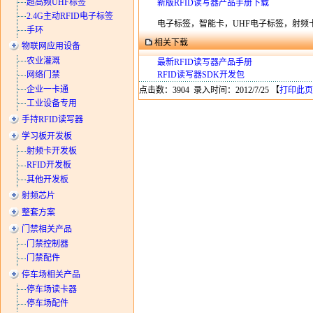
超高频UHF标签
新版RFID读写器产品手册下载
2.4G主动RFID电子标签
电子标签，智能卡，UHF电子标签，射频卡，
手环
相关下载
物联网应用设备
农业灌溉
最新RFID读写器产品手册
RFID读写器SDK开发包
网络门禁
企业一卡通
点击数：3904 录入时间：2012/7/25 【
打印此页
工业设备专用
手持RFID读写器
学习板开发板
射频卡开发板
RFID开发板
其他开发板
射频芯片
整套方案
门禁相关产品
门禁控制器
门禁配件
停车场相关产品
停车场读卡器
停车场配件