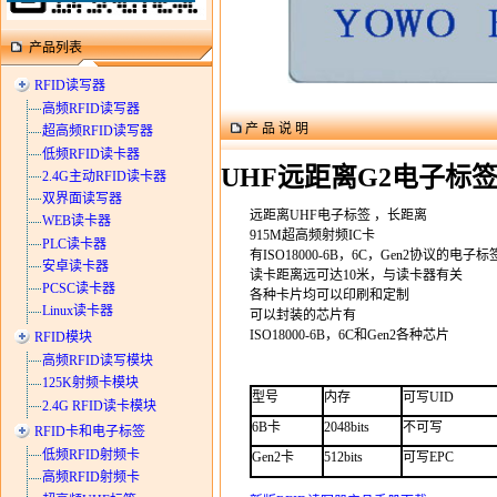
产品列表
RFID读写器
高频RFID读写器
产 品 说 明
超高频RFID读写器
低频RFID读卡器
UHF远距离G2电子标
2.4G主动RFID读卡器
双界面读写器
远距离UHF电子标签
，长距离
WEB读卡器
915M
超高频射频
IC
卡
PLC读卡器
有
ISO18000-6B
，
6C
，
Gen2
协议的电子标
安卓读卡器
读卡距离远可达
10
米，与读卡器有关
PCSC读卡器
各种卡片均可以印刷和定制
Linux读卡器
可以封装的芯片有
ISO18000-6B
，
6C
和
Gen2
各种芯片
RFID模块
高频RFID读写模块
125K射频卡模块
型号
内存
可写
UID
2.4G RFID读卡模块
6B
卡
2048bits
不可写
RFID卡和电子标签
低频RFID射频卡
Gen2
卡
512bits
可写
EPC
高频RFID射频卡