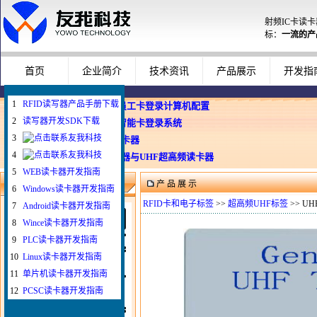
射频IC卡读
标：
一流的产
首页
企业简介
技术资讯
产品展示
开发指
1
RFID读写器产品手册下载
企业使用员工卡登录计算机配置
2
读写器开发SDK下载
Windows智能卡登录系统
3
WEB与发卡器
4
WEB浏览器与UHF超高频读卡器
5
WEB读卡器开发指南
产 品 展 示
微信扫一扫联系我
6
Windows读卡器开发指南
RFID卡和电子标签
>>
超高频UHF标签
>> U
7
Android读卡器开发指南
8
Wince读卡器开发指南
9
PLC读卡器开发指南
10
Linux读卡器开发指南
11
单片机读卡器开发指南
12
PCSC读卡器开发指南