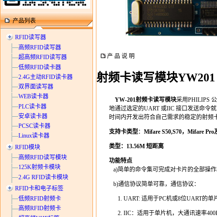
产品列表
RFID读写器
高频RFID读写器
产 品 说 明
超高频RFID读写器
低频RFID读卡器
射频卡读写模块YW201
2.4G主动RFID读卡器
双界面读写器
WEB读卡器
YW-201射频卡读写模块
采用PHILI
PLC读卡器
地通过选定的UART 或IIC 接口发送命
安卓读卡器
时间内开发出符合自己需求的稳定的射频
PCSC读卡器
支持卡类型
：
Mifare S50,S70，Mifare
Linux读卡器
类型：13.56M 短距离
RFID模块
高频RFID读写模块
功能特点
125K射频卡模块
a)简单的命令集可完成对卡片的全部操作
2.4G RFID读卡模块
b)通信协议简单可靠，通信协议：
RFID卡和电子标签
低频RFID射频卡
1. UART: 适用于PC机或8位UART的单
高频RFID射频卡
2. IIC：适用于单片机，大通讯速率400