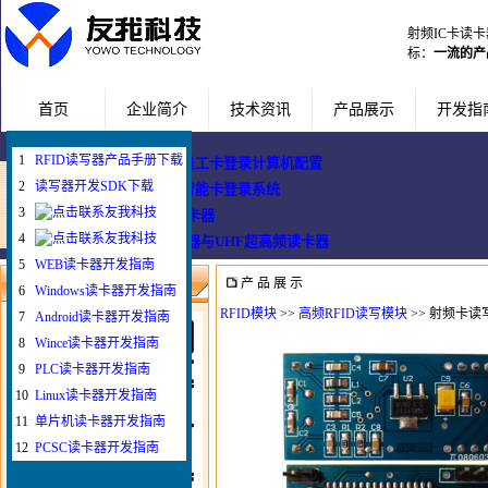
射频IC卡读
标：
一流的产
首页
企业简介
技术资讯
产品展示
开发指
1
RFID读写器产品手册下载
企业使用员工卡登录计算机配置
2
读写器开发SDK下载
Windows智能卡登录系统
3
WEB与发卡器
4
WEB浏览器与UHF超高频读卡器
5
WEB读卡器开发指南
产 品 展 示
微信扫一扫联系我
6
Windows读卡器开发指南
RFID模块
>>
高频RFID读写模块
>> 射频卡读
7
Android读卡器开发指南
8
Wince读卡器开发指南
9
PLC读卡器开发指南
10
Linux读卡器开发指南
11
单片机读卡器开发指南
12
PCSC读卡器开发指南