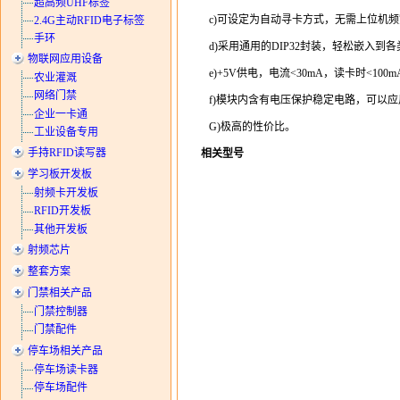
超高频UHF标签
c)可设定为自动寻卡方式，无需上位机频
2.4G主动RFID电子标签
手环
d)采用通用的DIP32封装，轻松嵌入到
物联网应用设备
e)+5V供电，电流<30mA，读卡时<100m
农业灌溉
网络门禁
f)模块内含有电压保护稳定电路，可以
企业一卡通
G)极高的性价比。
工业设备专用
手持RFID读写器
相关型号
学习板开发板
射频卡开发板
RFID开发板
其他开发板
射频芯片
整套方案
门禁相关产品
门禁控制器
门禁配件
停车场相关产品
停车场读卡器
停车场配件