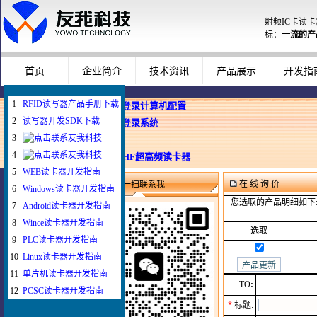
射频IC卡读
标：
一流的产
首页
企业简介
技术资讯
产品展示
开发指
1
RFID读写器产品手册下载
企业使用员工卡登录计算机配置
2
读写器开发SDK下载
Windows智能卡登录系统
3
WEB与发卡器
4
WEB浏览器与UHF超高频读卡器
5
WEB读卡器开发指南
在 线 询 价
微信扫一扫联系我
6
Windows读卡器开发指南
您选取的产品明细如下
7
Android读卡器开发指南
8
Wince读卡器开发指南
选取
9
PLC读卡器开发指南
10
Linux读卡器开发指南
11
单片机读卡器开发指南
TO
:
12
PCSC读卡器开发指南
*
标题: