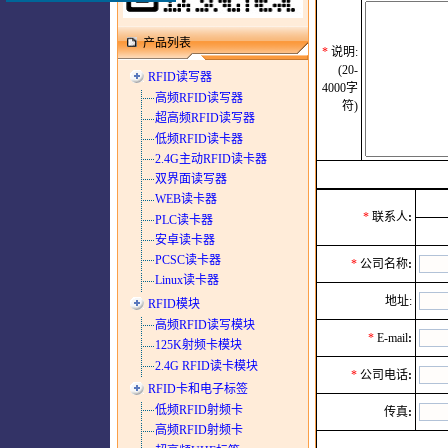
产品列表
*
说明:
(20-
RFID读写器
4000字
高频RFID读写器
符)
超高频RFID读写器
低频RFID读卡器
2.4G主动RFID读卡器
双界面读写器
WEB读卡器
*
联系人
:
PLC读卡器
安卓读卡器
PCSC读卡器
*
公司名称
:
Linux读卡器
地址:
RFID模块
高频RFID读写模块
*
E-mail
:
125K射频卡模块
2.4G RFID读卡模块
*
公司电话
:
RFID卡和电子标签
低频RFID射频卡
传真
:
高频RFID射频卡