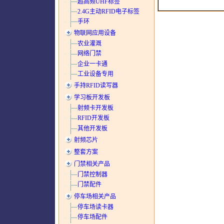
超高频UHF标签
2.4G主动RFID电子标签
手环
物联网应用设备
农业灌溉
网络门禁
企业一卡通
工业设备专用
手持RFID读写器
学习板开发板
射频卡开发板
RFID开发板
其他开发板
射频芯片
整套方案
门禁相关产品
门禁控制器
门禁配件
停车场相关产品
停车场读卡器
停车场配件