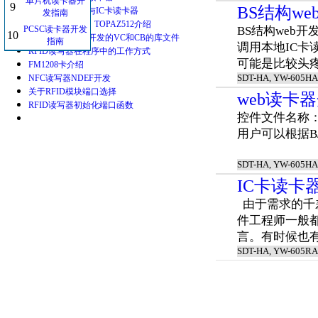
单片机读卡器开
9
BS结构w
BS结构web开发与IC卡读卡器
发指南
NTAG203、215、TOPAZ512介绍
PCSC读卡器开发
BS结构web开
10
关于IC卡读卡器开发的VC和CB的库文件
指南
调用本地IC卡
RFID读写器在程序中的工作方式
可能是比较头疼的
FM1208卡介绍
SDT-HA, YW-605HA
NFC读写器NDEF开发
关于RFID模块端口选择
web读卡
RFID读写器初始化端口函数
控件文件名称：yw6
用户可以根据B/
SDT-HA, YW-605HA
IC卡读卡
由于需求的千
件工程师一般
言。有时候也有
SDT-HA, YW-605RA