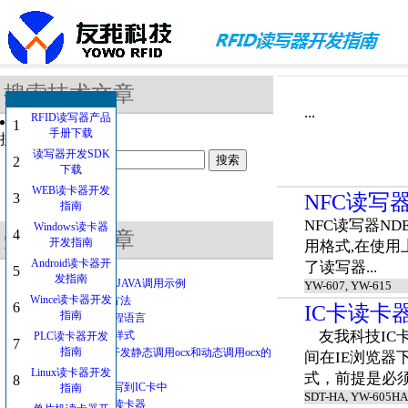
搜索技术文章
...
RFID读写器产品
1
手册下载
搜索的关键字：
读写器开发SDK
2
下载
WEB读卡器开发
3
NFC读写器
指南
NFC读写器ND
Windows读卡器
4
受欢迎的文章
开发指南
用格式,在使用
Android读卡器开
了读写器...
5
发指南
RFID读写器函数JAVA调用示例
YW-607, YW-615
Wince读卡器开发
web读卡器开发方法
6
IC卡读卡
指南
IC卡读卡器与编程语言
友我科技IC卡
卡号格式的常见样式
PLC读卡器开发
7
指南
IC卡读卡器web开发静态调用ocx和动态调用ocx的
间在IE浏览
区别
Linux读卡器开发
式，前提是必须安
8
如果将中文字符写到IC卡中
指南
SDT-HA, YW-605HA
USB接口与IC卡读卡器