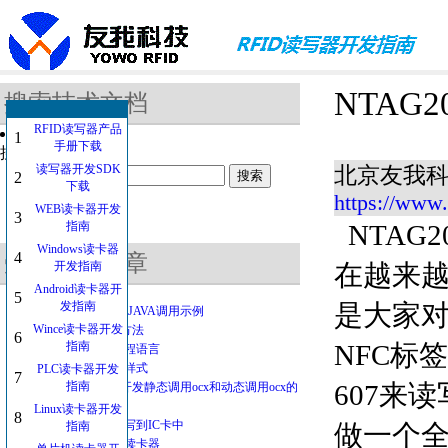
NTAG2
搜索技术文档
RFID读写器产品
1
手册下载
搜索的关键字：
读写器开发SDK
北京友我科
2
下载
https://www
WEB读卡器开发
3
指南
NTAG2
Windows读卡器
4
受欢迎的文章
开发指南
在越来越
Android读卡器开
5
发指南
是大家
RFID读写器函数JAVA调用示例
Wince读卡器开发
web读卡器开发方法
6
指南
NFC标
IC卡读卡器与编程语言
卡号格式的常见样式
PLC读卡器开发
7
指南
607来
IC卡读卡器web开发静态调用ocx和动态调用ocx的
区别
Linux读卡器开发
8
如果将中文字符写到IC卡中
指南
做一个
USB接口与IC卡读卡器