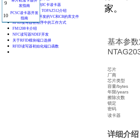
单片机读卡器开
9
BS结构web开发与IC卡读卡器
发指南
家。
NTAG203、215、TOPAZ512介绍
PCSC读卡器开发
10
关于IC卡读卡器开发的VC和CB的库文件
指南
RFID读写器在程序中的工作方式
FM1208卡介绍
NFC读写器NDEF开发
基本参数
关于RFID模块端口选择
RFID读写器初始化端口函数
NTAG20
芯片
厂商
芯片类型
容量/bytes
年限/years
擦除次数
锁定
密码
读卡器
详细介绍