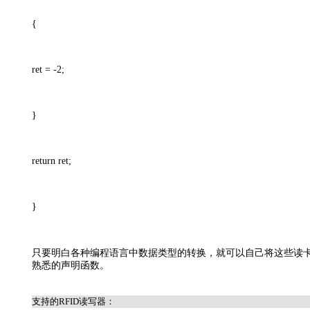
{
ret = -2;
}
return ret;
}
只要明白各种编程语言中数据类型的转换，就可以自己将这些读卡器
熟悉的声明函数。
支持的RFID读写器：