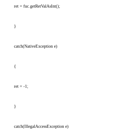
ret = fuc.getRetValAsInt();
}
catch(NativeException e)
{
ret = -1;
}
catch(IllegalAccessException e)