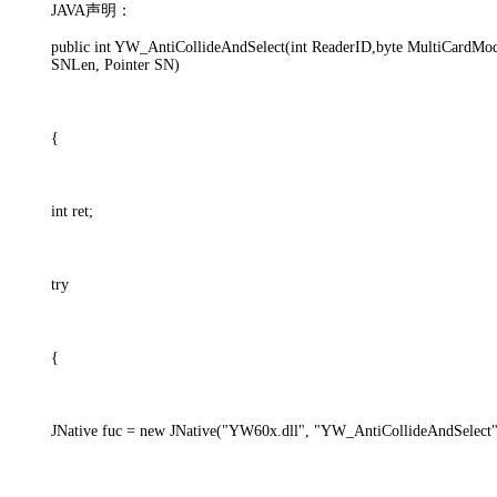
JAVA声明：
public int YW_AntiCollideAndSelect(int ReaderID,byte MultiCardMo
SNLen, Pointer SN)
{
int ret;
try
{
JNative fuc = new JNative("YW60x.dll", "YW_AntiCollideAndSelect"