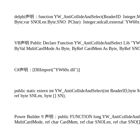
delphi声明：function YW_AntiCollideAndSelect(ReaderID: Integer;M
Byte;var SNOLen:Byte;SNO: PChar): Integer;stdcall;external 'YW60x.d
VB声明:Public Declare Function YW_AntiCollideAndSelect Lib "YW6
ByVal MultiCardMode As Byte, ByRef CardMem As Byte, ByRef SN
C#声明：[DllImport("YW60x.dll")]
public static extern int YW_AntiCollideAndSelect(int ReaderID,byte
ref byte SNLen, byte [] SN);
Power Builder 9 声明：public FUNCTION long YW_AntiCollideAndSel
MultiCardMode, ref char CardMem, ref char SNOLen, ref char SNO[]