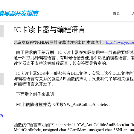
首页
IC卡读卡器与编程语言
北京友我科技RFID读写器 转载请注明出处,本篇地址：
https://www.youwo
由于需求的千差万别，IC卡读卡器在实际使用中一般都需要经
通一种或几种编程语言，有时候恰恰要使用不熟悉的编程语言。有
读卡器支不支持这种编程语言，其实答案是肯定的。
IC卡读卡器SDK中一般都带有DLL文件，实际上这个DLL文
与编程语言有关系的就是API函数的声明，只要我们了解相关编
何编程语言来开发了。
下面举个例子来说明：
M1卡的防碰撞并选卡函数YW_AntiCollideAndSelect
x的
函数的C语言声明如下：int stdcall YW_AntiCollideAndSelect(int Reade
MultiCardMode, unsigned char *CardMem, unsigned char *SNLen, un