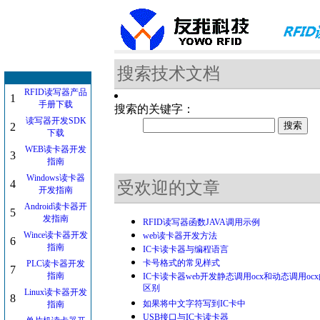
搜索技术文档
RFID读写器产品
1
手册下载
搜索的关键字：
读写器开发SDK
2
下载
WEB读卡器开发
3
指南
Windows读卡器
4
受欢迎的文章
开发指南
Android读卡器开
5
发指南
RFID读写器函数JAVA调用示例
Wince读卡器开发
web读卡器开发方法
6
指南
IC卡读卡器与编程语言
卡号格式的常见样式
PLC读卡器开发
7
指南
IC卡读卡器web开发静态调用ocx和动态调用oc
区别
Linux读卡器开发
8
如果将中文字符写到IC卡中
指南
USB接口与IC卡读卡器