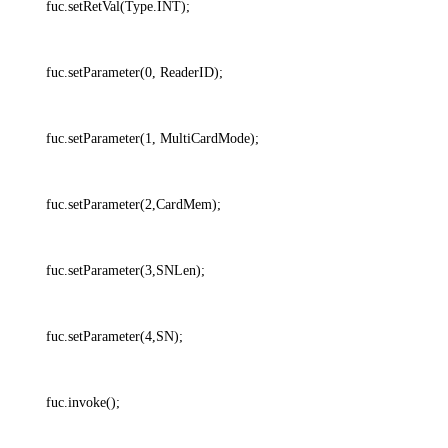
fuc.setRetVal(Type.INT);
fuc.setParameter(0, ReaderID);
fuc.setParameter(1, MultiCardMode);
fuc.setParameter(2,CardMem);
fuc.setParameter(3,SNLen);
fuc.setParameter(4,SN);
fuc.invoke();