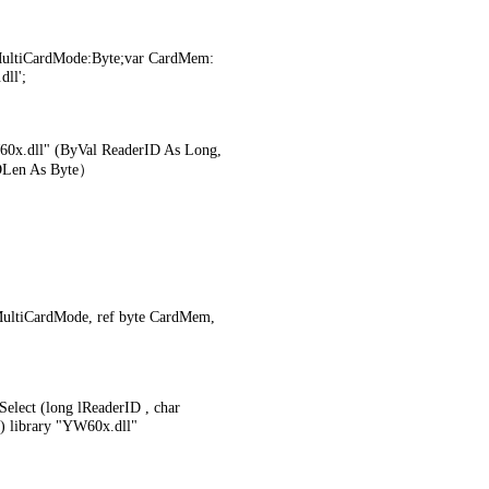
ultiCardMode:Byte;var CardMem:
ll';
0x.dll" (ByVal ReaderID As Long,
OLen As Byte）
 MultiCardMode, ref byte CardMem,
ect (long lReaderID , char
) library "YW60x.dll"