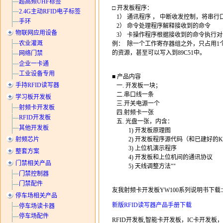
超高频UHF标签
□ 开发板程序：
2.4G主动RFID电子标签
1） 通讯程序 ， 中断收发控制，将串
手环
2） 命令处理程序解释接收到的命令
物联网应用设备
3） 卡操作程序根据接收到的命令执行对
农业灌溉
例： 除一个工作寄存器组之外，只占用1个
的资源，甚至可以写入到89C51中。
网络门禁
企业一卡通
工业设备专用
■ 产品内容
手持RFID读写器
一. 开发板一块；
二.串口线一条
学习板开发板
三.开关电源一个
射频卡开发板
四.射频卡一张
RFID开发板
五. 光盘一张，内含：
其他开发板
1) 开发板原理图
射频芯片
2) 开发板程序源代码（和已建好的KE
3) 上位机演示程序
整套方案
4) 开发板和上位机间的通讯协议
门禁相关产品
5) 天线调整方法""
门禁控制器
门禁配件
友我射频卡开发板YW100系列说明书下载
停车场相关产品
新版RFID读写器产品手册下载
停车场读卡器
停车场配件
RFID开发板,智能卡开发板，IC卡开发板