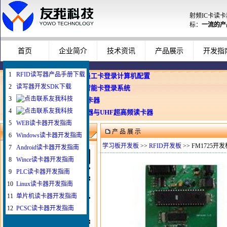
射频IC卡读
标：
一流的产
首页
企业简介
技术资讯
产品展示
开发指
1
RFID读写器产品手册下载
企业使用员工卡登录计算机配置
2
读写器开发SDK下载
Windows智能卡登录系统
3
WEB与发卡器
4
WEB浏览器与UHF超高频读卡器
5
WEB读卡器开发指南
产 品 展 示
微信扫一扫联系我
6
Windows读卡器开发指南
学习板开发板
>>
RFID开发板
>> FM1725开发
7
Android读卡器开发指南
8
Wince读卡器开发指南
9
PLC读卡器开发指南
10
Linux读卡器开发指南
11
单片机读卡器开发指南
12
PCSC读卡器开发指南