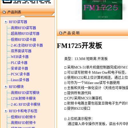
产品列表
RFID读写器
高频RFID读写器
产 品 说 明
超高频RFID读写器
低频RFID读卡器
FM1725开发板
2.4G主动RFID读卡器
双界面读写器
WEB读卡器
类型：13.56M 短距离 开发板
PLC读卡器
□ 采用MCS-51单片机做控制器完成对FM1
安卓读卡器
□ 可以读写射频卡 Mifare One和电子标签，
PCSC读卡器
□ 使用RS232和上位计算机相连，通过
Linux读卡器
□ 可作为一个Mifare one读写卡器使用
RFID模块
□ 主板和天线一体化设计（天线也可单独
高频RFID读写模块
□ 提供所有源代码
□ CPU采用MCS51兼容机
125K射频卡模块
□ 射频卡电路主要包括复旦微电子生产的F
2.4G RFID读卡模块
□ 提供RS232接口
RFID卡和电子标签
低频RFID射频卡
□ 上位机演示程序：
高频RFID射频卡
通过输入命令操作开发板，读出卡片中的