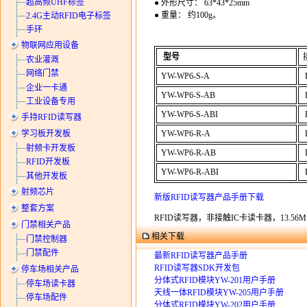
超高频UHF标签
● 外形尺寸：
63*43*25mm
● 重量： 约100g。
2.4G主动RFID电子标签
手环
物联网应用设备
型号
农业灌溉
网络门禁
YW-
WP6
-S-A
R
企业一卡通
YW-
WP6
-S-AB
R
工业设备专用
YW-
WP6
-S-ABI
R
手持RFID读写器
学习板开发板
YW-
WP6
-R-A
R
射频卡开发板
YW-
WP6
-R-AB
R
RFID开发板
YW-
WP6
-R-ABI
R
其他开发板
射频芯片
新版RFID读写器产品手册下载
整套方案
RFID读写器，非接触IC卡读卡器，13.
门禁相关产品
相关下载
门禁控制器
门禁配件
最新RFID读写器产品手册
RFID读写器SDK开发包
停车场相关产品
分体式RFID模块YW-201用户手册
停车场读卡器
天线一体RFID模块YW-205用户手册
停车场配件
分体式RFID模块YW-202用户手册