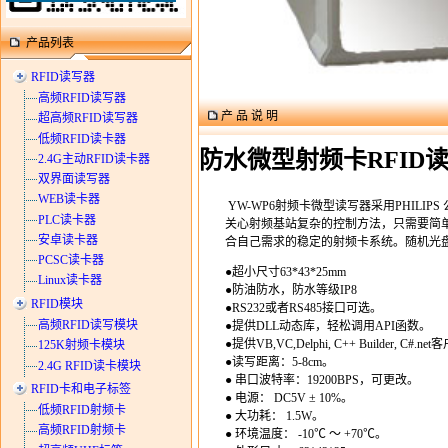
产品列表
RFID读写器
高频RFID读写器
产 品 说 明
超高频RFID读写器
低频RFID读卡器
防水微型射频卡RFID
2.4G主动RFID读卡器
双界面读写器
WEB读卡器
YW-
WP6
射频卡微型读写器采用PHILIP
PLC读卡器
关心射频基站复杂的控制方法，只需要简单地
安卓读卡器
合自己需求的稳定的射频卡系统。随机光盘中带有VB,V
PCSC读卡器
●超小尺寸
63*43*25mm
Linux读卡器
●防油防水，防水等级IP8
RFID模块
●RS232或者RS485接口可选。
高频RFID读写模块
●提供DLL动态库，轻松调用API函数。
●提供VB,VC,Delphi, C++ Builder, C#.
125K射频卡模块
●读写距离：5-8cm。
2.4G RFID读卡模块
● 串口波特率：19200BPS，可更改。
RFID卡和电子标签
● 电源： DC5V ± 10%。
低频RFID射频卡
● 大功耗： 1.5W。
高频RFID射频卡
● 环境温度： -10℃ ～ +70℃。