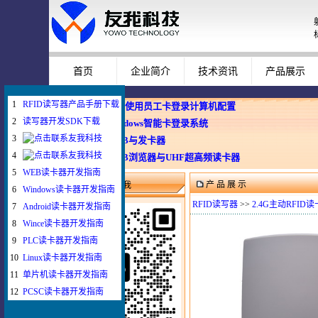
首页
企业简介
技术资讯
产品展示
1
RFID读写器产品手册下载
企业使用员工卡登录计算机配置
2
读写器开发SDK下载
Windows智能卡登录系统
3
WEB与发卡器
4
WEB浏览器与UHF超高频读卡器
5
WEB读卡器开发指南
产 品 展 示
微信扫一扫联系我
6
Windows读卡器开发指南
RFID读写器
>>
2.4G主动RFID
7
Android读卡器开发指南
8
Wince读卡器开发指南
9
PLC读卡器开发指南
10
Linux读卡器开发指南
11
单片机读卡器开发指南
12
PCSC读卡器开发指南