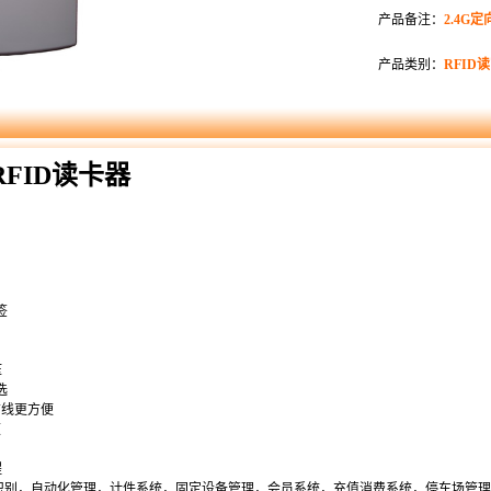
产品备注：
2.4G
产品类别：
RFID
RFID读卡器
签
压
选
布线更方便
便
程
识别，自动化管理，计件系统，固定设备管理，会员系
统，充值消费系统，停车场管理