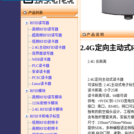
产品列表
RFID读写器
高频RFID读写器
产 品 说 明
超高频RFID读写器
低频RFID读卡器
2.4G定向主动式
2.4G主动RFID读卡器
双界面读写器
WEB读卡器
2.4G 长距离
PLC读卡器
安卓读卡器
PCSC读卡器
2.4G
定向主动式读卡器
Linux读卡器
可读标签
: 2.4G
主动式电子标
读卡距离
:
小于
25
米
RFID模块
读卡距离可调，
64
级可调
高频RFID读写模块
供电
:
+9VDC
到
+15VD
宽电
125K射频卡模块
接口
:
串口，
RS485
，网口可
2.4G RFID读卡模块
独有的航空插头设计，工程
RFID卡和电子标签
含有抱杆整套夹具，安装方
低频RFID射频卡
尺寸
:
210mm*250mm*60mm
提供
SDK
，多种编程语言例
高频RFID射频卡
应用
:
自动门禁，考勤，自动