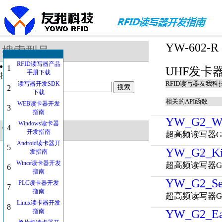
YW-602-R
搜索型号
RFID读写器产品
1
UHF发卡
手册下载
搜索的关键字：
RFID读写器友我科
读写器开发SDK
2
下载
相关的API函数
WEB读卡器开发
3
指南
YW_G2_Wr
Windows读卡器
4
常用的型号
开发指南
超高频读写器G
Android读卡器开
5
YW_G2_Ki
发指南
YW-607
Wince读卡器开发
YW-605HA
超高频读写器G
6
指南
YW-608SA
YW_G2_Set
YW-610SA
PLC读卡器开发
7
SDT-HA
指南
超高频读写器G
YW-627
Linux读卡器开发
8
SDT-KA
指南
YW_G2_Ea
YW-201-C