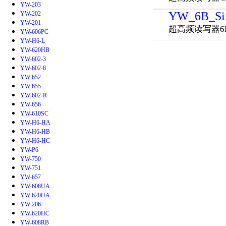
YW-203
YW_6B_Sin
YW-202
YW-201
超高频读写器6
YW-606PC
YW-H6-L
YW-620HB
YW-602-3
YW-602-8
YW-652
YW-655
YW-602-R
YW-656
YW-610SC
YW-H6-HA
YW-H6-HB
YW-H6-HC
YW-P6
YW-750
YW-751
YW-657
YW-608UA
YW-620HA
YW-206
YW-620HC
YW-608RB