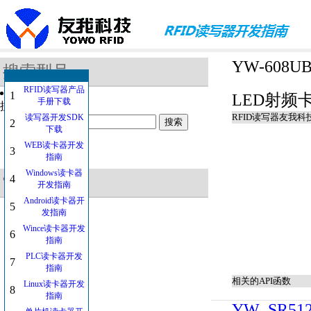
YW-608U
搜索型号
RFID读写器产品
1
LED射频卡
手册下载
搜索的关键字：
RFID读写器友我科
读写器开发SDK
2
下载
WEB读卡器开发
3
指南
Windows读卡器
4
常用的型号
开发指南
Android读卡器开
5
发指南
YW-607
Wince读卡器开发
YW-605HA
6
指南
YW-608SA
YW-610SA
PLC读卡器开发
7
SDT-HA
指南
YW-627
相关的API函数
Linux读卡器开发
8
SDT-KA
指南
YW-201-C
YW_SR512_