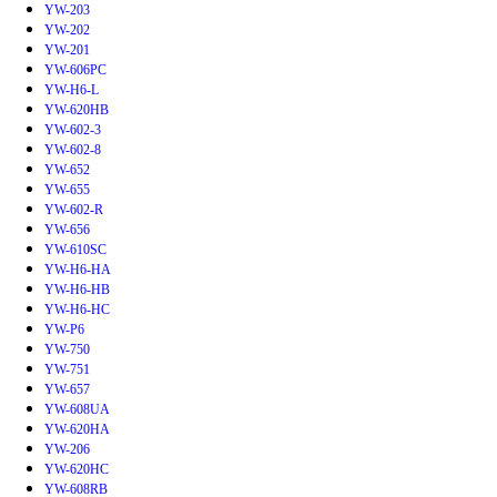
YW-203
YW-202
YW-201
YW-606PC
YW-H6-L
YW-620HB
YW-602-3
YW-602-8
YW-652
YW-655
YW-602-R
YW-656
YW-610SC
YW-H6-HA
YW-H6-HB
YW-H6-HC
YW-P6
YW-750
YW-751
YW-657
YW-608UA
YW-620HA
YW-206
YW-620HC
YW-608RB