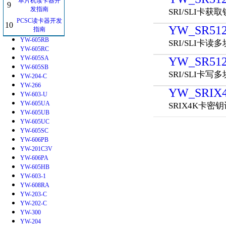
单片机读卡器开
YW-401-C
9
发指南
SRI/SLI卡获
YW-615
PCSC读卡器开发
YW-602-H
10
YW_SR512
指南
YW-605RA
YW-605RB
SRI/SLI卡读多
YW-605RC
YW-605SA
YW_SR512_
YW-605SB
SRI/SLI卡写多
YW-204-C
YW-266
YW_SRIX4
YW-603-U
YW-605UA
SRIX4K卡密
YW-605UB
YW-605UC
YW-605SC
YW-606PB
YW-201C3V
YW-606PA
YW-605HB
YW-603-1
YW-608RA
YW-203-C
YW-202-C
YW-300
YW-204