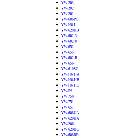
YW-203
YW-202
YW-201
YW-606PC
YW-H6-L
YW-620HB
YW-602-3
YW-602-8
YW-652
YW-655
YW-602-R
YW-656
YW-610SC
YW-H6-HA
YW-H6-HB
YW-H6-HC
YW-P6
YW-750
YW-751
YW-657
YW-608UA
YW-620HA
YW-206
YW-620HC
YW-608RB