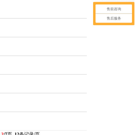
售前咨询
售后服务
：
2
/7
页
12
条记录/页