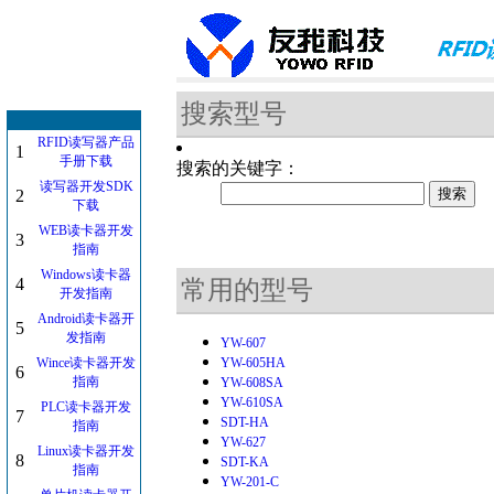
搜索型号
RFID读写器产品
1
手册下载
搜索的关键字：
读写器开发SDK
2
下载
WEB读卡器开发
3
指南
Windows读卡器
4
常用的型号
开发指南
Android读卡器开
5
发指南
YW-607
Wince读卡器开发
YW-605HA
6
指南
YW-608SA
YW-610SA
PLC读卡器开发
7
SDT-HA
指南
YW-627
Linux读卡器开发
8
SDT-KA
指南
YW-201-C