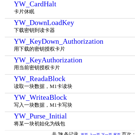
YW_CardHalt
卡片休眠
YW_DownLoadKey
下载密钥到读卡器
YW_KeyDown_Authorization
用下载的密钥授权卡片
YW_KeyAuthorization
用当前密钥授权卡片
YW_ReadaBlock
读取一块数据，M1卡读块
YW_WriteaBlock
写入一块数据，M1卡写块
YW_Purse_Initial
将某一块初始化为钱包
共
78
条记录
页次
首页
上一页
下一页
尾页