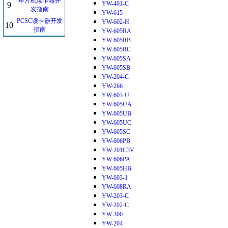
单片机读卡器开
YW-401-C
9
发指南
YW-615
PCSC读卡器开发
YW-602-H
10
指南
YW-605RA
YW-605RB
YW-605RC
YW-605SA
YW-605SB
YW-204-C
YW-266
YW-603-U
YW-605UA
YW-605UB
YW-605UC
YW-605SC
YW-606PB
YW-201C3V
YW-606PA
YW-605HB
YW-603-1
YW-608RA
YW-203-C
YW-202-C
YW-300
YW-204