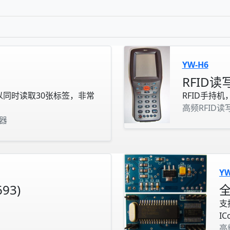
YW-H6
RFID
以同时读取30张标签，非常
RFID手持机，
高频RFID读
卡器
YW
93)
支持
IC
高