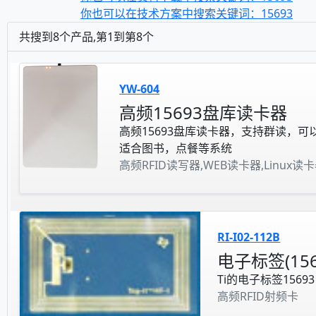
你也可以在技术方案中搜索关键词：15693
共搜到8个产品,第1到第8个
YW-604
高频15693盘库读卡器
高频15693盘库读卡器，支持群读，可
适合图书，点餐等系统
高频RFID读写器,WEB读卡器,Linux读
RI-I02-112B
电子标签(156
Ti的电子标签15693
高频RFID射频卡