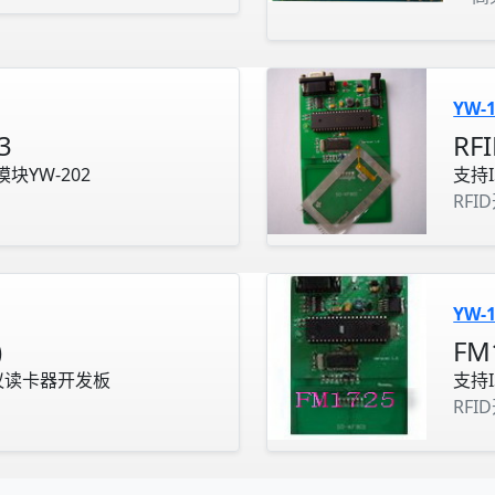
YW-
3
RF
d模块YW-202
支持
RFI
YW-
)
FM
种协议读卡器开发板
支持I
RFI