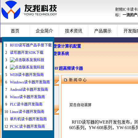
射频IC卡读
标：
一流的产
首页
企业简介
技术资讯
产品展示
开发指
1
RFID读写器产品手册下载
企业使用员工卡登录计算机配置
2
读写器开发SDK下载
Windows智能卡登录系统
3
WEB与发卡器
4
WEB浏览器与UHF超高频读卡器
5
WEB读卡器开发指南
新 闻 中 心
新闻搜索
6
Windows读卡器开发指南
7
Android读卡器开发指南
8
Wince读卡器开发指南
9
PLC读卡器开发指南
双击自动滚屏
最新新闻
10
Linux读卡器开发指南
1
如何给IC卡写自定义
11
单片机读卡器开发指南
RFID读写器的WEB开发包发布，同
2
如何配置刷卡登录电脑
12
PCSC读卡器开发指南
605系列，YW-608系列，YW-61
3
插卡登录拔卡锁屏