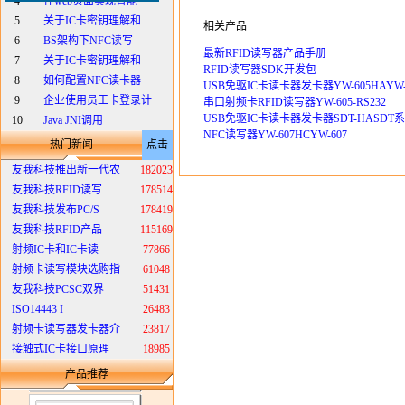
4
在web页面实现智能
5
关于IC卡密钥理解和
相关产品
6
BS架构下NFC读写
最新RFID读写器产品手册
7
关于IC卡密钥理解和
RFID读写器SDK开发包
8
如何配置NFC读卡器
USB免驱IC卡读卡器发卡器YW-605HAYW-6
9
企业使用员工卡登录计
串口射频卡RFID读写器YW-605-RS232
USB免驱IC卡读卡器发卡器SDT-HASDT
10
Java JNI调用
NFC读写器YW-607HCYW-607
热门新闻
点击
友我科技推出新一代农
182023
友我科技RFID读写
178514
友我科技发布PC/S
178419
友我科技RFID产品
115169
射频IC卡和IC卡读
77866
射频卡读写模块选购指
61048
友我科技PCSC双界
51431
ISO14443 I
26483
射频卡读写器发卡器介
23817
接触式IC卡接口原理
18985
产品推荐