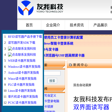
首页
企业简介
技术资讯
产品展示
1
RFID读写器产品手册下载
企业使用员工卡登录计算机配置
2
读写器开发SDK下载
Windows智能卡登录系统
3
WEB与发卡器
4
WEB浏览器与UHF超高频读卡器
5
WEB读卡器开发指南
新 闻 中 心
新闻搜索
6
Windows读卡器开发指南
7
Android读卡器开发指南
8
Wince读卡器开发指南
9
PLC读卡器开发指南
双击自动滚屏
最新新闻
10
Linux读卡器开发指南
1
如何给IC卡写自定义
11
单片机读卡器开发指南
友我科技发布P
2
如何配置刷卡登录电脑
12
PCSC读卡器开发指南
双界面读写器
3
插卡登录拔卡锁屏