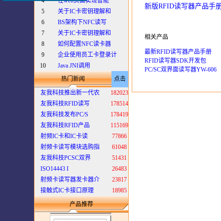
4
在web页面实现智能
新版RFID读写器产品手
5
关于IC卡密钥理解和
6
BS架构下NFC读写
7
关于IC卡密钥理解和
相关产品
8
如何配置NFC读卡器
最新RFID读写器产品手册
9
企业使用员工卡登录计
RFID读写器SDK开发包
10
Java JNI调用
PC/SC双界面读写器YW-606
热门新闻
点击
友我科技推出新一代农
182023
友我科技RFID读写
178514
友我科技发布PC/S
178419
友我科技RFID产品
115169
射频IC卡和IC卡读
77866
射频卡读写模块选购指
61048
友我科技PCSC双界
51431
ISO14443 I
26483
射频卡读写器发卡器介
23817
接触式IC卡接口原理
18985
产品推荐