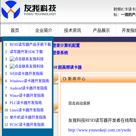
射频IC卡读
标：
一流的产
首页
企业简介
技术资讯
产品展示
开发指
1
RFID读写器产品手册下载
企业使用员工卡登录计算机配置
2
读写器开发SDK下载
Windows智能卡登录系统
3
WEB与发卡器
4
WEB浏览器与UHF超高频读卡器
5
WEB读卡器开发指南
新 闻 中 心
新闻搜索
6
Windows读卡器开发指南
7
Android读卡器开发指南
8
Wince读卡器开发指南
9
PLC读卡器开发指南
双击自动滚屏
最新新闻
10
Linux读卡器开发指南
1
如何给IC卡写自定义
11
单片机读卡器开发指南
友我科技RFID读写器开发者在线
2
如何配置刷卡登录电脑
12
PCSC读卡器开发指南
3
插卡登录拔卡锁屏
http://www.youwokeji.com.cn/ywdn