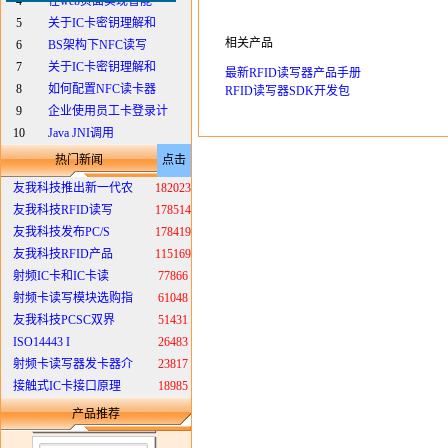
4
在web页面实现智能
5
关于IC卡密钥理解和
相关产品
6
BS架构下NFC读写
7
关于IC卡密钥理解和
最新RFID读写器产品手册
8
如何配置NFC读卡器
RFID读写器SDK开发包
9
企业使用员工卡登录计
10
Java JNI调用
热门新闻
点击
友我科技推出新一代农
182023
友我科技RFID读写
178514
友我科技发布PC/S
178419
友我科技RFID产品
115169
射频IC卡和IC卡读
77866
射频卡读写模块选购指
61048
友我科技PCSC双界
51431
ISO14443 I
26483
射频卡读写器发卡器介
23817
接触式IC卡接口原理
18985
产品推荐