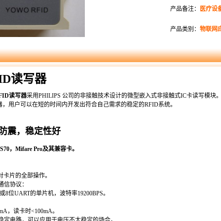
产品备注：
医疗设备
产品类别：
物联网
ID读写器
FID读写器
采用PHILIPS 公司的非接触技术设计的微型嵌入式非接触式IC卡读写
写器，用户可以在短的时间内开发出符合自己需求的稳定的RFID系统。
防震，稳定性好
50,S70，Mifare Pro及其兼容卡。
对卡片的全部操作。
通信协议：
机或8位UART的单片机，波特率19200BPS。
0mA，读卡时<100mA。
稳定电路，可以应用于电压不太稳定的场合。