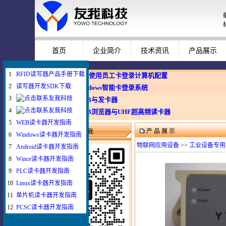
首页
企业简介
技术资讯
产品展示
1
RFID读写器产品手册下载
企业使用员工卡登录计算机配置
2
读写器开发SDK下载
Windows智能卡登录系统
3
WEB与发卡器
4
WEB浏览器与UHF超高频读卡器
5
WEB读卡器开发指南
产 品 展 示
微信扫一扫联系我
6
Windows读卡器开发指南
物联网应用设备
>>
工业设备专用
7
Android读卡器开发指南
8
Wince读卡器开发指南
9
PLC读卡器开发指南
10
Linux读卡器开发指南
11
单片机读卡器开发指南
12
PCSC读卡器开发指南