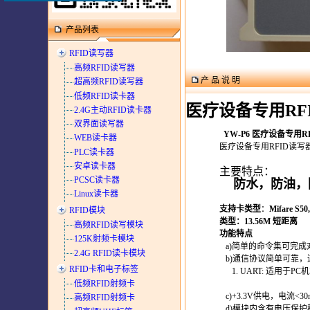
产品列表
RFID读写器
高频RFID读写器
产 品 说 明
超高频RFID读写器
低频RFID读卡器
医疗设备专用RF
2.4G主动RFID读卡器
双界面读写器
YW-P6 医疗设备专用R
WEB读卡器
医疗设备专用RFID读
PLC读卡器
安卓读卡器
主要特点：
PCSC读卡器
防水，防油，
Linux读卡器
支持卡类型
：
Mifare S
RFID模块
类型：13.56M 短距离
高频RFID读写模块
功能特点
125K射频卡模块
a)简单的命令集可完成
2.4G RFID读卡模块
b)通信协议简单可靠，
RFID卡和电子标签
1. UART: 适用于PC
低频RFID射频卡
c)+3.3V供电，电流<3
高频RFID射频卡
d)模块内含有电压保护