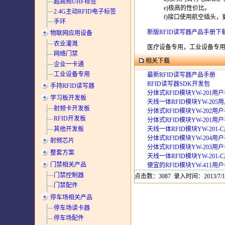
超高频UHF标签
e)极高的性价比。
2.4G主动RFID电子标签
f)接口使用航空插头，
手环
新版RFID读写器产品手册下
物联网应用设备
农业灌溉
医疗设备专用，工业设备专用，R
网络门禁
相关下载
企业一卡通
工业设备专用
最新RFID读写器产品手册
RFID读写器SDK开发包
手持RFID读写器
分体式RFID模块YW-201用
学习板开发板
天线一体RFID模块YW-205
射频卡开发板
分体式RFID模块YW-202用
RFID开发板
分体式RFID模块YW-201用
其他开发板
天线一体RFID模块YW-201
分体式RFID模块YW-204用
射频芯片
分体式RFID模块YW-203用
整套方案
天线一体RFID模块YW-201
门禁相关产品
便宜的RFID模块YW-411用
门禁控制器
点击数：3087 录入时间：2013/7/1
门禁配件
停车场相关产品
停车场读卡器
停车场配件