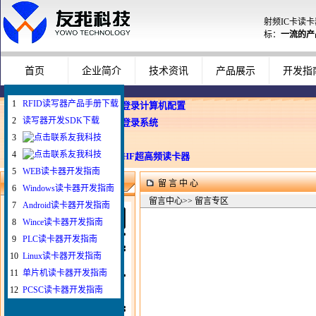
射频IC卡读
标：
一流的产
首页
企业简介
技术资讯
产品展示
开发指
1
RFID读写器产品手册下载
企业使用员工卡登录计算机配置
2
读写器开发SDK下载
Windows智能卡登录系统
3
WEB与发卡器
4
WEB浏览器与UHF超高频读卡器
5
WEB读卡器开发指南
留 言 中 心
微信扫一扫联系我
6
Windows读卡器开发指南
留言中心>> 留言专区
7
Android读卡器开发指南
8
Wince读卡器开发指南
9
PLC读卡器开发指南
10
Linux读卡器开发指南
11
单片机读卡器开发指南
12
PCSC读卡器开发指南