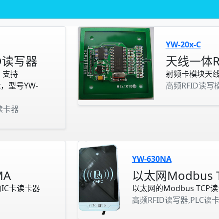
YW-20x-C
D读写器
天线一体R
，支持
射频卡模块天线一
x，型号YW-
高频RFID读写
x读卡器
YW-630NA
MA
以太网Modbus
的IC卡读卡器
以太网的Modbus TCP
高频RFID读写器,PLC读