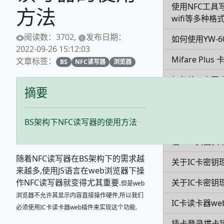
使用NFC工具
方法
wifi等多种格
阅读数：3702,
发布日期：
如何使用YW-
2022-09-26 15:12:03
Mifare Pl
文章标签：
BS
NFC读写器
浏览器
如何给IC卡写
摘要
如何使用web读
如何配置刷卡
BS架构下NFC读写器的使用方法
在web页面实
随着NFC读写器在BS架构下的需求越
关于IC卡密钥
来越多,使用JS语言在web浏览器下操
关于IC卡密钥
作NFC读写器就变得尤其重要.
但是web
浏览器不允许其显示内容直接操作硬件,所以我们
IC卡读卡器we
必须使用IC卡读卡器web插件来实现这个功能.
插卡登录拔卡