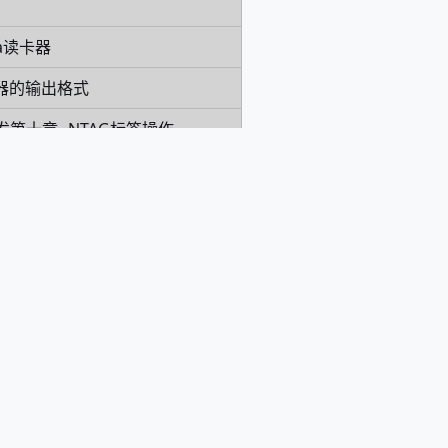
ca读卡器
卡器的输出格式
发第十章--NTAG标签操作
写器的使用方法
发第五章---电子钱包操作
卡通用版的发卡充值软件
-630的优点
G读卡器
发第二章---web插件属性