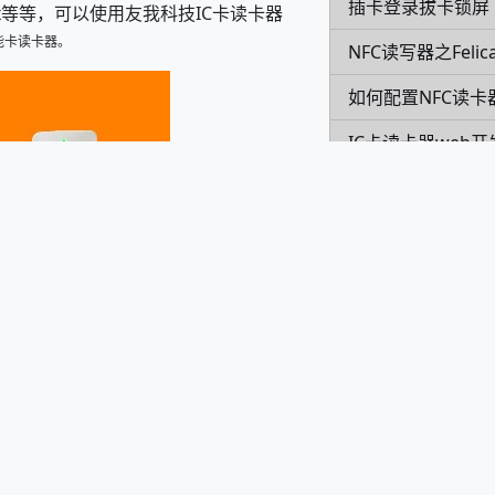
插卡登录拔卡锁屏
refox等等，可以使用友我科技IC卡读卡器
能卡读卡器。
NFC读写器之Feli
如何配置NFC读
IC卡读卡器web开
BS架构下NFC读
IC卡读卡器web开
友我科技发布M1
Modbus读写器YW
NFC读写器之NTA
IC卡读卡器web开
us RTU或者Modbus TCP都可以