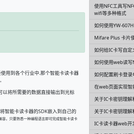
使用NFC工具写N
wifi等多种格式
如何使用YW-60
Mifare Plus 
如何给IC卡写自定
如何使用web读写N
经使用到各个行业中.那个智能卡读卡器
如何配置刷卡登录
。
在web页面实现智
可以将所需要的数据直接输出到光标
关于IC卡密钥理解
。
关于IC卡密钥理解
发包，将智能卡读卡器的SDK嵌入到自己的
兼容，只要熟悉一种编程语言即可完成智能卡读卡
IC卡读卡器web开