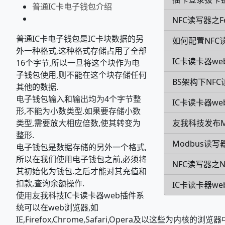
普通IC卡电子钱包介绍
NFC读写器之Fe
普通IC卡电子钱包是IC卡块数据的另
如何配置NFC
外一种格式,这种格式存储占用了全部
IC卡读卡器we
16个字节,所以一旦将这个块作为电
子钱包使用,则不能在这个块存储任何
BS架构下NF
其他的数据.
电子钱包输入和输出均为4个字节整
IC卡读卡器w
形,不能为小数类型.如果要存储小数
友我科技发布
类型,需要放大相应倍数,使其转变为
整形.
Modbus读写
电子钱包是数据存储的另外一个格式,
所以在我们使用电子钱包之前,必须将
NFC读写器之
其初始化为钱包.之后才能对其充值和
扣款,查询余额操作.
IC卡读卡器we
使用友我科技IC卡读卡器web插件系
统可以在web浏览器,如
IE,Firefox,Chrome,Safari,Opera及以这些为内核