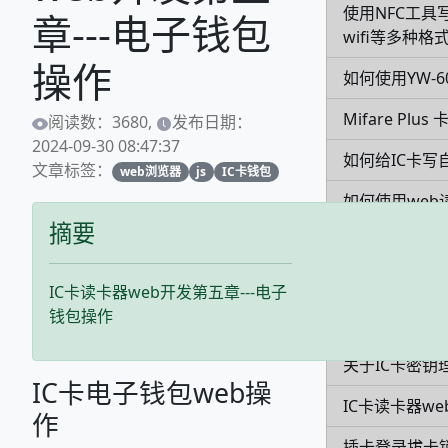
使用NFC工具
章---电子钱包
wifi等多种格
操作
如何使用YW-
Mifare Pl
阅读数：3680,
发布日期：
2024-09-30 08:47:37
如何给IC卡写
文章标签：
web浏览器
js
IC卡钱包
如何使用web读
摘要
如何配置刷卡
在web页面实
IC卡读卡器web开发第五章---电子
钱包操作
关于IC卡密钥
关于IC卡密钥
IC卡电子钱包web操
IC卡读卡器we
作
插卡登录拔卡