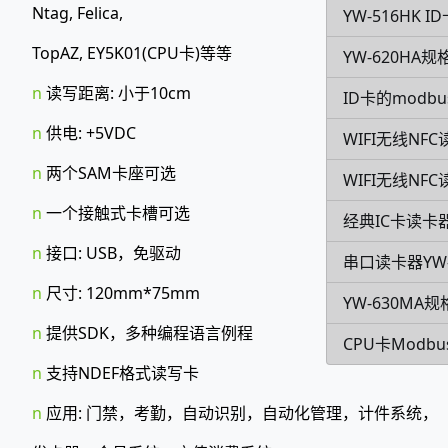
Ntag, Felica,
YW-516HK
TopAZ, EY5K01(CPU卡)等等
YW-620HA规
n
读写距离: 小于10cm
ID卡的modb
n
供电: +5VDC
WIFI无线NFC
n
两个SAM卡座可选
WIFI无线NF
n
一个接触式卡槽可选
经典IC卡读卡器
n
接口: USB，免驱动
串口读卡器YW-
n
尺寸: 120mm*75mm
YW-630MA
n
提供SDK，多种编程语言例程
CPU卡Modb
n
支持NDEF格式读写卡
n
应用: 门禁，考勤，自动识别，自动化管理，计件系统，