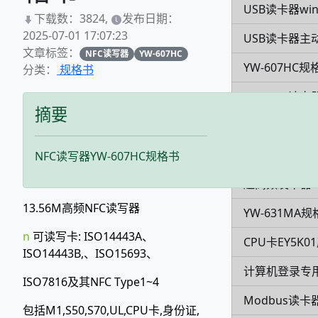
USB读卡器win
下载数：3824,
发布日期：
2025-07-01 17:07:23
USB读卡器主
文章标签：
NFC读写器
YW-607HC
YW-607HC规
分类：
规格书
modbus读卡
摘要
低频modbus
YW-630NA规
NFC读写器YW-607HC规格书
超高频发卡器Y
13.56M高频NFC读写器
YW-631MA
n
可读写卡: ISO14443A、
CPU卡EY5K
ISO14443B,、ISO15693、
计算机登录专用
ISO7816及其NFC Type1~4
Modbus读卡
包括M1,S50,S70,UL,CPU卡,身份证,