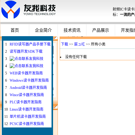
企业使用员工卡登录计算机配置
射频IC卡读
Windows智能卡登录系统
标：
一流的产
WEB与发卡器
WEB浏览器与UHF超高频读卡器
首页
企业简介
技术资讯
产品展示
开发指
下 载 中 心
微信扫一扫联系我
1
RFID读写器产品手册下载
下载
>>
宸ュ叿
>> 所有小类
2
读写器开发SDK下载
没有任何下载
3
4
5
WEB读卡器开发指南
6
Windows读卡器开发指南
7
Android读卡器开发指南
8
Wince读卡器开发指南
9
PLC读卡器开发指南
下载列表
10
Linux读卡器开发指南
射频卡协议
11
单片机读卡器开发指南
开发板资料
12
PCSC读卡器开发指南
芯片资料