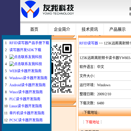
企业使用员工卡登录计算机配置
Windows智能卡登录系统
WEB与发卡器
WEB浏览器与UHF超高频读卡器
首页
企业简介
技术资讯
产品展示
下 载 中 心
微信扫一扫联系我
1
RFID读写器产品手册下载
RFID读写器
>> 125K远距离射频
2
读写器开发SDK下载
3
125K远距离射频卡读卡器YW603-
4
软件语言：中文
5
WEB读卡器开发指南
文件大小：
6
Windows读卡器开发指南
7
Android读卡器开发指南
运行环境：Windows
8
Wince读卡器开发指南
整理日期：2009/2/10
9
PLC读卡器开发指南
下载列表
下载次数：6480
10
Linux读卡器开发指南
射频卡协议
::下载地址::
11
单片机读卡器开发指南
开发板资料
12
PCSC读卡器开发指南
┊
下载地址
┊
芯片资料