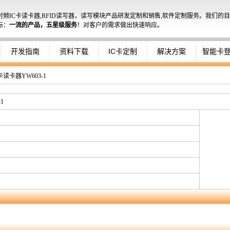
WEB读卡器
射频IC卡读卡器,RFID读写器，读写模块产品研发定制和销售,软件定制服务。我们的目
PLC读卡器
标：
一流的产品，五星级服务
！对客户的需求做出快速响应。
安卓读卡器
PCSC读卡器
开发指南
资料下载
IC卡定制
解决方案
智能卡
卡读卡器YW603-1
1