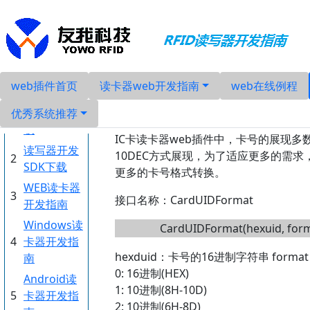
web插件首页
读卡器web开发指南
web在线例程
web插件中
RFID读写器
1
产品手册下
优秀系统推荐
载
IC卡读卡器web插件中，卡号的展现多
读写器开发
10DEC方式展现，为了适应更多的需求
2
SDK下载
更多的卡号格式转换。
WEB读卡器
3
接口名称：CardUIDFormat
开发指南
Windows读
CardUIDFormat(hexuid, form
4
卡器开发指
hexduid：卡号的16进制字符串 form
南
0: 16进制(HEX)
Android读
1: 10进制(8H-10D)
5
卡器开发指
2: 10进制(6H-8D)