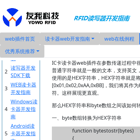
web插件首页
读卡器web开发指南
web在线例程
HEX字符串
RFID读写器
1
产品手册下
优秀系统推荐
载
IC卡读卡器web插件在参数传递过程中
读写器开发
普通字符串就是一般的文本，支持英文
2
SDK下载
使用的是HEX字符串，HEX字符串就是
WEB读卡器
[0x01,0x02,0xAA,0xBB]，我们
3
开发指南
符。这样展现更直观。
Windows读
那么HEX字符串和byte数组之间该如何
4
卡器开发指
南
一、byte数组转换为HEX字符串
Android读
function bytestostr(bytes)
5
卡器开发指
{