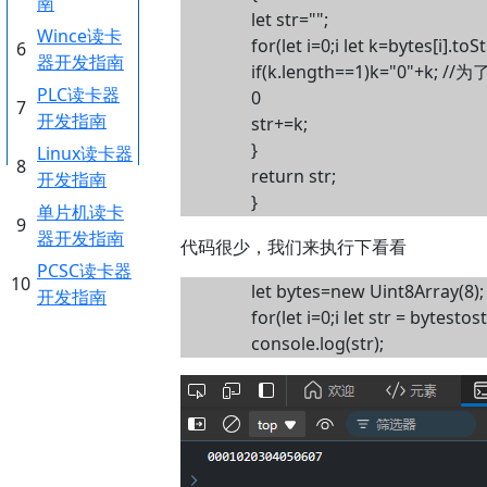
南
let str="";
Wince读卡
for(let i=0;i
let k=bytes[i].toSt
6
器开发指南
if(k.length==1)k="0"
PLC读卡器
0
7
开发指南
str+=k;
}
Linux读卡器
8
return str;
开发指南
}
单片机读卡
9
器开发指南
代码很少，我们来执行下看看
PCSC读卡器
10
let bytes=new Uint8Array(8);
开发指南
for(let i=0;i
let str = bytestost
console.log(str);