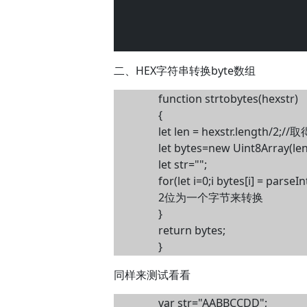
二、HEX字符串转换byte数组
function strtobytes(hexstr)
{
let len = hexstr.length/
let bytes=new Uint8Array(
let str="";
for(let i=0;i
bytes[i] = parseI
2位为一个字节来转换
}
return bytes;
}
同样来测试看看
var str="AABBCCDD";