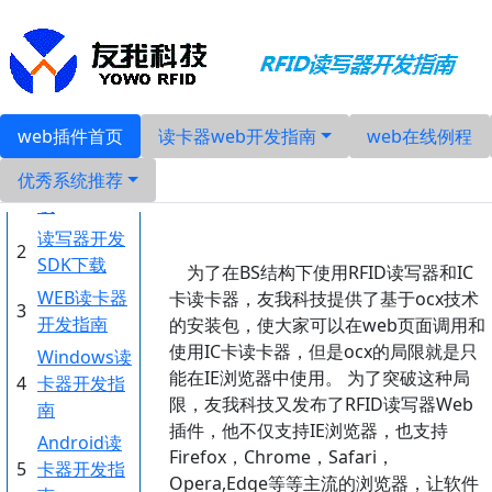
web插件首页
读卡器web开发指南
web在线例程
RFID读写器web
RFID读写器
1
产品手册下
优秀系统推荐
支持IC卡读卡器在
载
读写器开发
2
SDK下载
为了在BS结构下使用RFID读写器和IC
WEB读卡器
卡读卡器，友我科技提供了基于ocx技术
3
开发指南
的安装包，使大家可以在web页面调用和
使用IC卡读卡器，但是ocx的局限就是只
Windows读
能在IE浏览器中使用。 为了突破这种局
4
卡器开发指
限，友我科技又发布了RFID读写器Web
南
插件，他不仅支持IE浏览器，也支持
Android读
Firefox，Chrome，Safari，
5
卡器开发指
Opera,Edge等等主流的浏览器，让软件