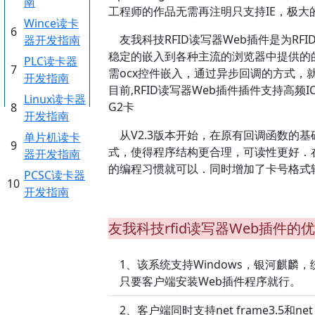
南
工程师的作品无需再注明只支持IE，极大
Wince读卡
6
友我科技RFID读写器Web插件是为RF
器开发指南
稳定的嵌入到各种主流的浏览器中提供的的数
PLC读卡器
7
需ocx控件嵌入，通过异步回调的方式，就
开发指南
目前,RFID读写器Web插件插件支持高频I
Linux读卡器
G2卡
8
开发指南
从V2.3版本开始，在原有回调函数的基础上
单片机读卡
9
式，使得程序结构更合理，可读性更好．
器开发指南
的编程习惯就可以．同时增加了卡号格式转
PCSC读卡器
10
开发指南
友我科技rfid读写器Web插件的
1、该系统支持Windows，银河麒麟
只要客户端安装Web插件程序就行。
2、客户端同时支持net frame3.5和net